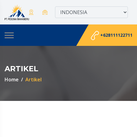
+628111122711
ARTIKEL
Home
Artikel