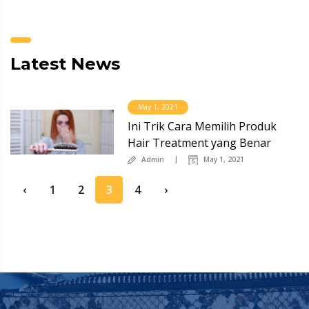
Latest News
May 1, 2021
Ini Trik Cara Memilih Produk
Hair Treatment yang Benar
Admin
May 1, 2021
‹
1
2
3
4
›