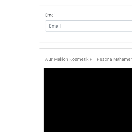
Email
Alur Maklon Kosmetik PT Pesona Mahameru