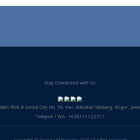
Stay Connected with Us
dam Blok B Sentul City No. 56, Kec. Babakan Madang, Bogor, Jaw
Telepon / WA : +628111122711
Copyright © Pesona Mahameru
2026 All rights reserved