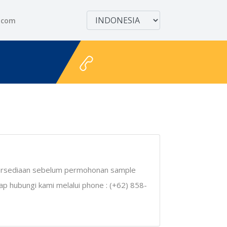
.com
+628111122711
tersediaan sebelum permohonan sample
rap hubungi kami melalui phone : (+62) 858-