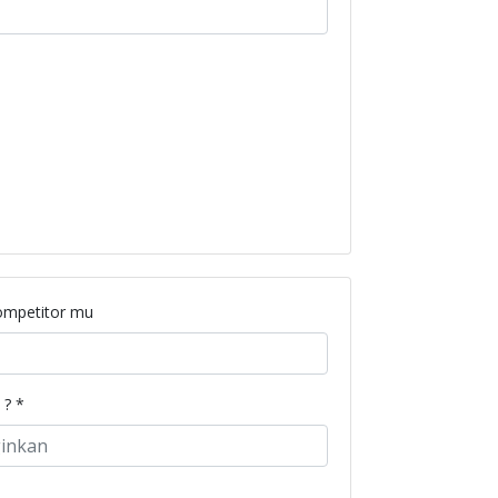
ompetitor mu
 ? *