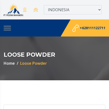
+628111122711
LOOSE POWDER
Home
Loose Powder