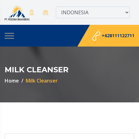
+628111122711
MILK CLEANSER
Home
Milk Cleanser