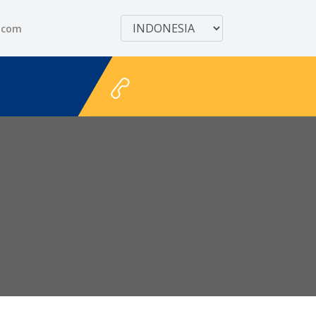
.com
+628111122711