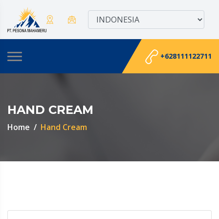
+628111122711
HAND CREAM
Home
Hand Cream