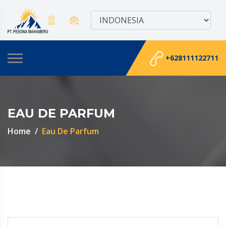
+628111122711
EAU DE PARFUM
Home
Eau De Parfum